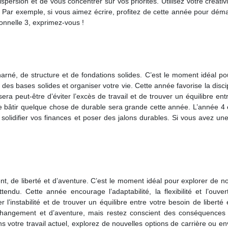
 dispersion et de vous concentrer sur vos priorités. Utilisez votre créativ
. Par exemple, si vous aimez écrire, profitez de cette année pour dém
onnelle 3, exprimez-vous !
arné, de structure et de fondations solides. C’est le moment idéal p
 des bases solides et organiser votre vie. Cette année favorise la discip
era peut-être d’éviter l’excès de travail et de trouver un équilibre ent
 de bâtir quelque chose de durable sera grande cette année. L’année 4
 solidifier vos finances et poser des jalons durables. Si vous avez u
 de liberté et d’aventure. C’est le moment idéal pour explorer de no
tendu. Cette année encourage l’adaptabilité, la flexibilité et l’ouve
 l’instabilité et de trouver un équilibre entre votre besoin de liberté 
 changement et d’aventure, mais restez conscient des conséquences
s votre travail actuel, explorez de nouvelles options de carrière ou e