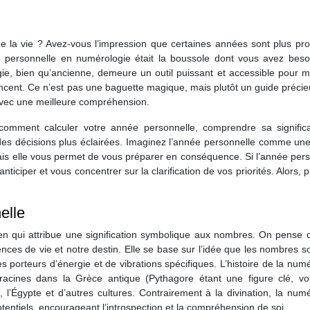
e la vie ? Avez-vous l’impression que certaines années sont plus pro
e personnelle en numérologie était la boussole dont vous avez beso
ie, bien qu’ancienne, demeure un outil puissant et accessible pour m
encent. Ce n’est pas une baguette magique, mais plutôt un guide préci
avec une meilleure compréhension.
comment calculer votre année personnelle, comprendre sa significa
des décisions plus éclairées. Imaginez l’année personnelle comme un
 mais elle vous permet de vous préparer en conséquence. Si l’année per
ciper et vous concentrer sur la clarification de vos priorités. Alors, p
elle
n qui attribue une signification symbolique aux nombres. On pense 
nces de vie et notre destin. Elle se base sur l’idée que les nombres s
s porteurs d’énergie et de vibrations spécifiques. L’histoire de la num
racines dans la Grèce antique (Pythagore étant une figure clé, vo
’Égypte et d’autres cultures. Contrairement à la divination, la numé
tentiels, encourageant l’introspection et la compréhension de soi.