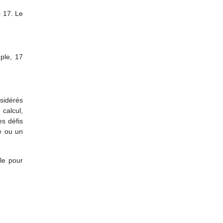
= 17. Le
ple, 17
nsidérés
 calcul,
es défis
re ou un
le pour