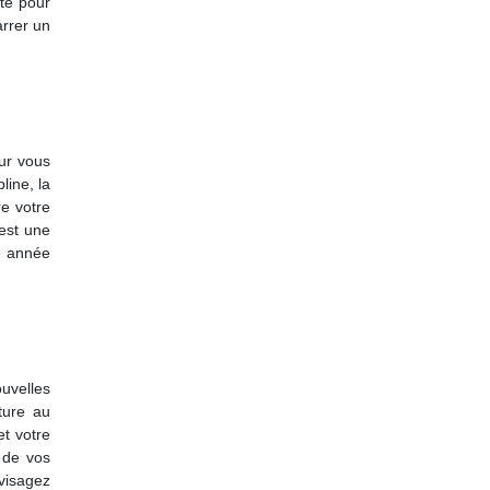
ité pour
arrer un
our vous
line, la
re votre
 est une
ne année
uvelles
rture au
et votre
 de vos
nvisagez