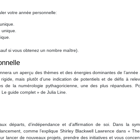
uler votre année personnelle:
 unique.
e unique.
nique.
 (sauf si vous obtenez un nombre maître).
onnelle
donnera un aperçu des thèmes et des énergies dominantes de l’année à
rigide, mais plutôt d’une indication de potentiels et de défis à rele
ipes de la numérologie pythagoricienne, une des plus répandues. P
 Le guide complet » de Julia Line.
x départs, d’indépendance et d’affirmation de soi. Dans la sym
le lancement, comme l’explique Shirley Blackwell Lawrence dans « The
r lancer de nouveaux projets, prendre des initiatives et vous concen