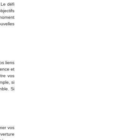
 Le défi
bjectifs
 moment
uvelles
os liens
ience et
ntre vos
ple, si
ble. Si
imer vos
verture