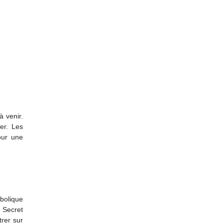
 venir.
ver. Les
our une
bolique
 Secret
trer sur