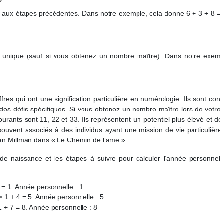
us aux étapes précédentes. Dans notre exemple, cela donne 6 + 3 + 8 
ffre unique (sauf si vous obtenez un nombre maître). Dans notre exem
es qui ont une signification particulière en numérologie. Ils sont co
es défis spécifiques. Si vous obtenez un nombre maître lors de votre
rants sont 11, 22 et 33. Ils représentent un potentiel plus élevé et d
souvent associés à des individus ayant une mission de vie particuliè
Dan Millman dans « Le Chemin de l’âme ».
e naissance et les étapes à suivre pour calculer l’année personnel
0 = 1. Année personnelle : 1
-> 1 + 4 = 5. Année personnelle : 5
1 + 7 = 8. Année personnelle : 8