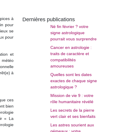
pices à
Dernières publications
in pour
Né fin février ? votre
ieux se
signe astrologique
eux pour
pourrait vous surprendre
Cancer en astrologie :
traits de caractère et
tion et
compatibilités
e météo
amoureuses
sonnelle
rêt(e) à
Quelles sont les dates
exactes de chaque signe
astrologique ?
Mission de vie 9 : votre
que ces
rôle humanitaire révélé
ont bien
Les secrets de la pierre
érologie
vert clair et ses bienfaits
ir « La
rologie
Les astres sourient aux
gémeaux : votre