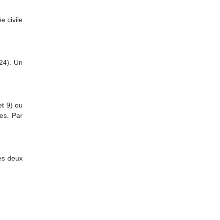
e civile
024). Un
et 9) ou
es. Par
es deux