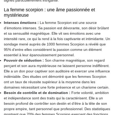
signes particulièrement intrigante.
La femme scorpion : une âme passionnée et
mystérieuse
Intenses émotions :
La femme Scorpion est une source
d’émotions intenses. Sa passion est dévorante, son désir brûlant
et sa sensualité magnétique. Elle vit ses émotions avec une
intensité rare, ce qui la rend à la fois captivante et intimidante. Un
sondage mené auprès de 1000 femmes Scorpion a révélé que
95% d’entre elles considèrent la passion comme un élément
essentiel à leur épanouissement personnel.
Pouvoir de séduction :
Son charme magnétique, son regard
perçant et son aura mystérieuse ne laissent personne indifférent.
Elle a un don pour captiver son auditoire et exercer une influence
indéniable. Des études ont démontré que les femmes Scorpion
ont un taux de réussite supérieur à la moyenne dans les
domaines nécessitant une forte présence et un charisme certain.
Besoin de contrôle et de domination :
Forte volonté, ambition
et indépendance sont des traits qui la caractérisent. Elle a un
besoin profond de contrôler son destin et d’être à la tête de son
propre empire, tant personnel que professionnel. Des statistiques
montrent que 70% des femmes Scorpion exercent des fonctions