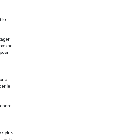
t le
tager
 pas se
 pour
 une
der le
prendre
ns plus
n angle