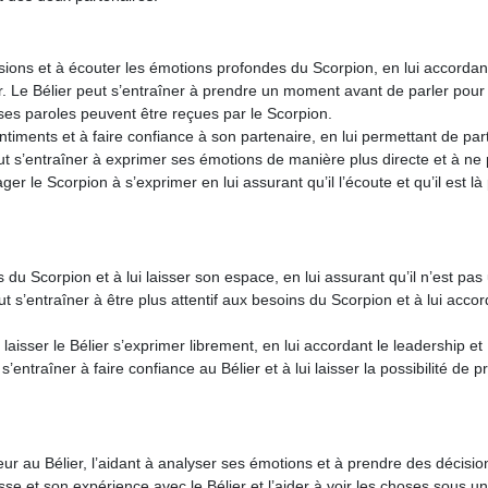
sions et à écouter les émotions profondes du Scorpion, en lui accordan
. Le Bélier peut s’entraîner à prendre un moment avant de parler pour
nt ses paroles peuvent être reçues par le Scorpion.
timents et à faire confiance à son partenaire, en lui permettant de par
t s’entraîner à exprimer ses émotions de manière plus directe et à ne
r le Scorpion à s’exprimer en lui assurant qu’il l’écoute et qu’il est là
s du Scorpion et à lui laisser son espace, en lui assurant qu’il n’est pas
s’entraîner à être plus attentif aux besoins du Scorpion et à lui accor
laisser le Bélier s’exprimer librement, en lui accordant le leadership et
’entraîner à faire confiance au Bélier et à lui laisser la possibilité de 
eur au Bélier, l’aidant à analyser ses émotions et à prendre des décisio
se et son expérience avec le Bélier et l’aider à voir les choses sous u