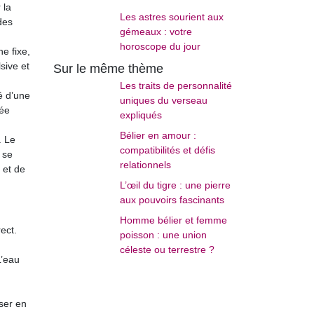
 la
Les astres sourient aux
des
gémeaux : votre
horoscope du jour
e fixe,
sive et
Sur le même thème
Les traits de personnalité
é d’une
uniques du verseau
sée
expliqués
Bélier en amour :
. Le
compatibilités et défis
 se
relationnels
 et de
L’œil du tigre : une pierre
aux pouvoirs fascinants
Homme bélier et femme
rect.
poisson : une union
céleste ou terrestre ?
L’eau
ser en