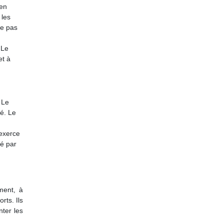
 en
 les
ne pas
 Le
et à
 Le
é. Le
 exerce
sé par
ment, à
rts. Ils
ter les