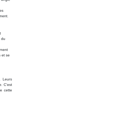
des
ement.
t
é du
ement
 et se
. Leurs
e. C’est
e cette