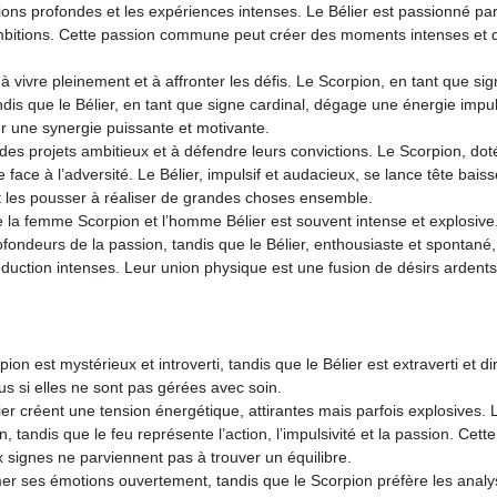
tions profondes et les expériences intenses. Le Bélier est passionné par
s ambitions. Cette passion commune peut créer des moments intenses et 
vivre pleinement et à affronter les défis. Le Scorpion, en tant que sign
dis que le Bélier, en tant que signe cardinal, dégage une énergie impul
 une synergie puissante et motivante.
 des projets ambitieux et à défendre leurs convictions. Le Scorpion, dot
 face à l’adversité. Le Bélier, impulsif et audacieux, se lance tête bais
 les pousser à réaliser de grandes choses ensemble.
e la femme Scorpion et l’homme Bélier est souvent intense et explosive
ofondeurs de la passion, tandis que le Bélier, enthousiaste et spontané,
uction intenses. Leur union physique est une fusion de désirs ardents
rpion est mystérieux et introverti, tandis que le Bélier est extraverti et di
s si elles ne sont pas gérées avec soin.
ier créent une tension énergétique, attirantes mais parfois explosives. 
n, tandis que le feu représente l’action, l’impulsivité et la passion. Cette
x signes ne parviennent pas à trouver un équilibre.
mer ses émotions ouvertement, tandis que le Scorpion préfère les analy