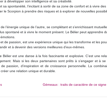
ider à développer son intelligence et sa créativité.
t sa spontanéité, l’incitant à sortir de sa zone de confort et à vivre des
r le Scorpion à prendre des risques et à explorer de nouvelles possibil
t de l’énergie unique de l’autre, se complétant et s’enrichissant mutuell
lus spontané et à vivre le moment présent. Le Bélier peut apprendre d
s émotions.
s et de passion, est une expérience unique qui les transforme et les po
grandir et à devenir des versions meilleures d’eux-mêmes.
Bélier est une danse à la fois fascinante et explosive. C’est une rela
agement. Mais si les deux partenaires sont prêts à s’engager et à se
 de passion, d’inspiration et de croissance personnelle. La combina
t créer une relation unique et durable.
ns
Gémeaux : traits de caractère de ce signe 
s de cristal, osselets, marc de café : quels outils de voyance sont les pl