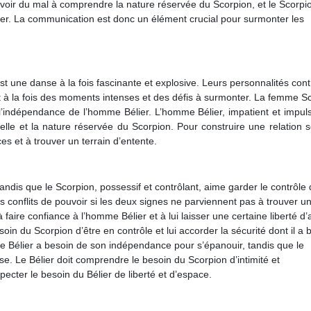
t avoir du mal à comprendre la nature réservée du Scorpion, et le Scorpi
lier. La communication est donc un élément crucial pour surmonter les
t une danse à la fois fascinante et explosive. Leurs personnalités con
nt à la fois des moments intenses et des défis à surmonter. La femme S
l’indépendance de l’homme Bélier. L’homme Bélier, impatient et impuls
le et la nature réservée du Scorpion. Pour construire une relation s
es et à trouver un terrain d’entente.
 tandis que le Scorpion, possessif et contrôlant, aime garder le contrôle
s conflits de pouvoir si les deux signes ne parviennent pas à trouver u
aire confiance à l’homme Bélier et à lui laisser une certaine liberté d’
oin du Scorpion d’être en contrôle et lui accorder la sécurité dont il a 
 Le Bélier a besoin de son indépendance pour s’épanouir, tandis que le
e. Le Bélier doit comprendre le besoin du Scorpion d’intimité et
ecter le besoin du Bélier de liberté et d’espace.