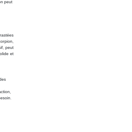
on peut
trastées
corpion,
if, peut
olide et
 des
n
action,
besoin.