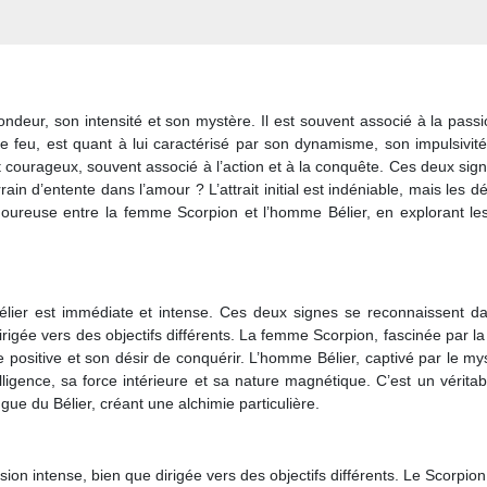
ndeur, son intensité et son mystère. Il est souvent associé à la passi
de feu, est quant à lui caractérisé par son dynamisme, son impulsivit
 courageux, souvent associé à l’action et à la conquête. Ces deux sig
ain d’entente dans l’amour ? L’attrait initial est indéniable, mais les dé
oureuse entre la femme Scorpion et l’homme Bélier, en explorant les
Bélier est immédiate et intense. Ces deux signes se reconnaissent d
irigée vers des objectifs différents. La femme Scorpion, fascinée par l
ie positive et son désir de conquérir. L’homme Bélier, captivé par le my
lligence, sa force intérieure et sa nature magnétique. C’est un vérita
ugue du Bélier, créant une alchimie particulière.
on intense, bien que dirigée vers des objectifs différents. Le Scorpion