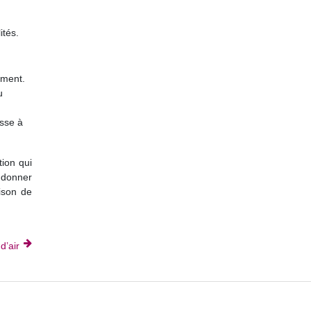
ités.
ement.
u
usse à
tion qui
 donner
ison de
d’air
us crédibles ?