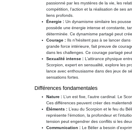
passionné par les mystères de la vie, les rela
compétition, l’action et la réalisation de se
liens profonds.
Énergie :
Un dynamisme similaire les pousse à 
possède une énergie intense et constante, tan
déterminée. Ce dynamisme partagé peut créer
Courage :
Ils n’hésitent pas à se lancer dans
grande force intérieure, fait preuve de courage
dans les challenges. Ce courage partagé peut
Sexualité intense :
L’attirance physique entr
Scorpion, expert en sensualité, explore les pr
lance avec enthousiasme dans des jeux de séd
sensations fortes.
Différences fondamentales
Nature :
L’un est fixe, l’autre cardinal. Le Sco
Ces différences peuvent créer des malentendu
Éléments :
L’eau du Scorpion et le feu du Bél
représente l’émotion, la profondeur et l’intuitio
tension peut engendrer des conflits si les deu
Communication :
Le Bélier a besoin d’expri