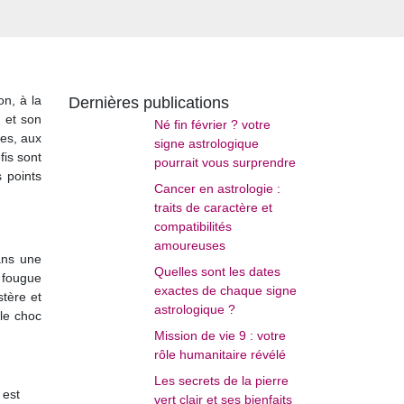
on, à la
Dernières publications
é et son
Né fin février ? votre
nes, aux
signe astrologique
fis sont
pourrait vous surprendre
 points
Cancer en astrologie :
traits de caractère et
compatibilités
amoureuses
ans une
Quelles sont les dates
a fougue
exactes de chaque signe
stère et
astrologique ?
ble choc
Mission de vie 9 : votre
rôle humanitaire révélé
Les secrets de la pierre
 est
vert clair et ses bienfaits