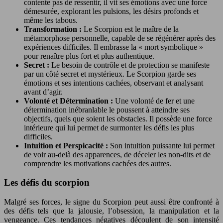
contente pas de ressentir, il vit ses émotions avec une force
démesurée, explorant les pulsions, les désirs profonds et
même les tabous.
Transformation :
Le Scorpion est le maître de la
métamorphose personnelle, capable de se régénérer après des
expériences difficiles. Il embrasse la « mort symbolique »
pour renaître plus fort et plus authentique.
Secret :
Le besoin de contrôle et de protection se manifeste
par un côté secret et mystérieux. Le Scorpion garde ses
émotions et ses intentions cachées, observant et analysant
avant d’agir.
Volonté et Détermination :
Une volonté de fer et une
détermination inébranlable le poussent à atteindre ses
objectifs, quels que soient les obstacles. Il possède une force
intérieure qui lui permet de surmonter les défis les plus
difficiles.
Intuition et Perspicacité :
Son intuition puissante lui permet
de voir au-delà des apparences, de déceler les non-dits et de
comprendre les motivations cachées des autres.
Les défis du scorpion
Malgré ses forces, le signe du Scorpion peut aussi être confronté à
des défis tels que la jalousie, l’obsession, la manipulation et la
vengeance. Ces tendances négatives découlent de son intensité