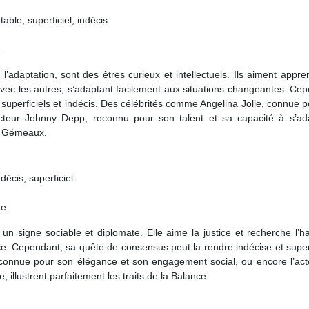
ble, superficiel, indécis.
.
daptation, sont des êtres curieux et intellectuels. Ils aiment appre
vec les autres, s’adaptant facilement aux situations changeantes. Ce
 superficiels et indécis. Des célébrités comme Angelina Jolie, connue 
acteur Johnny Depp, reconnu pour son talent et sa capacité à s’ad
es Gémeaux.
décis, superficiel.
ne.
 un signe sociable et diplomate. Elle aime la justice et recherche l’
ce. Cependant, sa quête de consensus peut la rendre indécise et superf
onnue pour son élégance et son engagement social, ou encore l’acte
illustrent parfaitement les traits de la Balance.