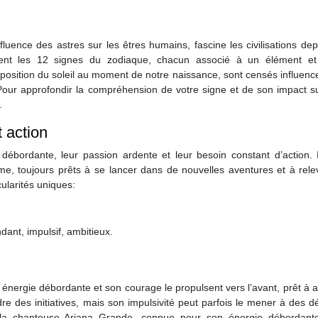
influence des astres sur les êtres humains, fascine les civilisations de
uvent les 12 signes du zodiaque, chacun associé à un élément e
a position du soleil au moment de notre naissance, sont censés influenc
 Pour approfondir la compréhension de votre signe et de son impact s
.
t action
ébordante, leur passion ardente et leur besoin constant d’action. I
sme, toujours prêts à se lancer dans de nouvelles aventures et à rel
cularités uniques:
dant, impulsif, ambitieux.
 énergie débordante et son courage le propulsent vers l’avant, prêt à a
re des initiatives, mais son impulsivité peut parfois le mener à des d
ve la chanteuse Ariana Grande, connue pour son énergie débordant