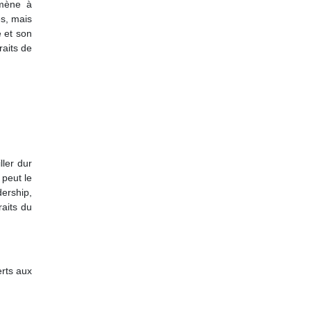
amène à
es, mais
e et son
raits de
ller dur
 peut le
dership,
raits du
erts aux