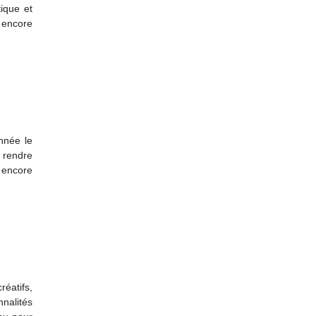
ique et
 encore
nnée le
 rendre
 encore
réatifs,
nnalités