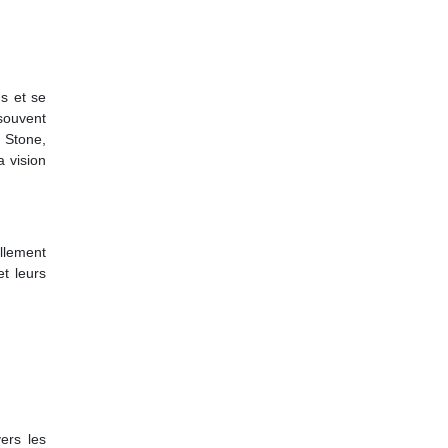
ns et se
souvent
a Stone,
 vision
ellement
t leurs
ers les