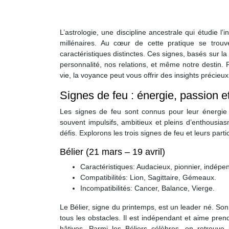
L’astrologie, une discipline ancestrale qui étudie l’
millénaires. Au cœur de cette pratique se tro
caractéristiques distinctes. Ces signes, basés sur l
personnalité, nos relations, et même notre destin.
vie, la voyance peut vous offrir des insights précieux
Signes de feu : énergie, passion e
Les signes de feu sont connus pour leur énergie d
souvent impulsifs, ambitieux et pleins d’enthousia
défis. Explorons les trois signes de feu et leurs parti
Bélier (21 mars – 19 avril)
Caractéristiques: Audacieux, pionnier, indépen
Compatibilités: Lion, Sagittaire, Gémeaux.
Incompatibilités: Cancer, Balance, Vierge.
Le Bélier, signe du printemps, est un leader né. Son
tous les obstacles. Il est indépendant et aime prend
hâtives. Parmi les Béliers célèbres, on retrou