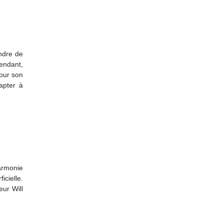
ndre de
pendant,
pour son
apter à
harmonie
icielle.
ur Will