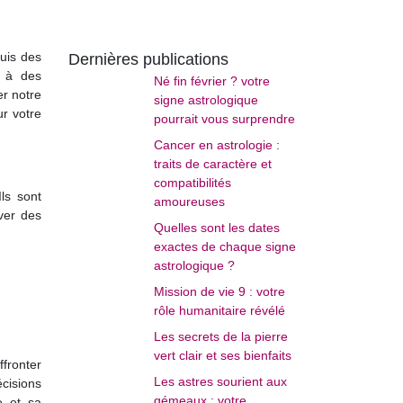
puis des
Dernières publications
t à des
Né fin février ? votre
er notre
signe astrologique
ur votre
pourrait vous surprendre
Cancer en astrologie :
traits de caractère et
compatibilités
ls sont
amoureuses
ever des
Quelles sont les dates
exactes de chaque signe
astrologique ?
Mission de vie 9 : votre
rôle humanitaire révélé
Les secrets de la pierre
vert clair et ses bienfaits
ffronter
Les astres sourient aux
écisions
gémeaux : votre
e et sa