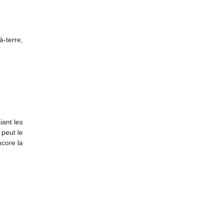
à-terre,
iant les
 peut le
ncore la