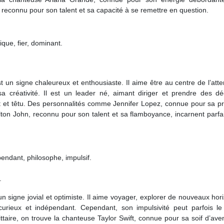
 reconnu pour son talent et sa capacité à se remettre en question.
ique, fier, dominant.
 un signe chaleureux et enthousiaste. Il aime être au centre de l’atte
 créativité. Il est un leader né, aimant diriger et prendre des déc
nt et têtu. Des personnalités comme Jennifer Lopez, connue pour sa p
lton John, reconnu pour son talent et sa flamboyance, incarnent parf
endant, philosophe, impulsif.
.
 un signe jovial et optimiste. Il aime voyager, explorer de nouveaux hor
 curieux et indépendant. Cependant, son impulsivité peut parfois le
ittaire, on trouve la chanteuse Taylor Swift, connue pour sa soif d’ave