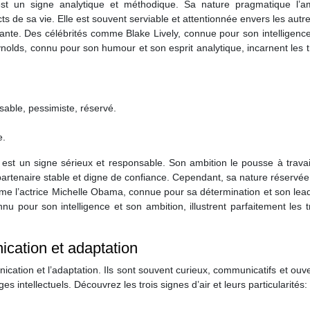
est un signe analytique et méthodique. Sa nature pragmatique l’
cts de sa vie. Elle est souvent serviable et attentionnée envers les autr
eante. Des célébrités comme Blake Lively, connue pour son intelligenc
lds, connu pour son humour et son esprit analytique, incarnent les t
nsable, pessimiste, réservé.
e.
 est un signe sérieux et responsable. Son ambition le pousse à travai
un partenaire stable et digne de confiance. Cependant, sa nature réservée
mme l’actrice Michelle Obama, connue pour sa détermination et son lea
u pour son intelligence et son ambition, illustrent parfaitement les t
nication et adaptation
unication et l’adaptation. Ils sont souvent curieux, communicatifs et ouv
s intellectuels. Découvrez les trois signes d’air et leurs particularités: