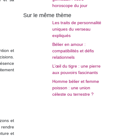
horoscope du jour
Sur le même thème
Les traits de personnalité
uniques du verseau
expliqués
Bélier en amour :
ntion et
compatibilités et défis
isions.
relationnels
résence
L’œil du tigre : une pierre
aitement
aux pouvoirs fascinants
Homme bélier et femme
poisson : une union
céleste ou terrestre ?
izons et
 rendre
nture et