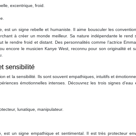
lle, excentrique, froid.
ne.
e, est un signe rebelle et humaniste. Il aime bousculer les conventio
herchant à créer un monde meilleur. Sa nature indépendante le rend 
eut le rendre froid et distant. Des personnalités comme l’actrice Emm
ou encore le musicien Kanye West, reconnu pour son originalité et sa
u.
t sensibilité
on et la sensibilité. Ils sont souvent empathiques, intuitifs et émotionn
périences émotionnelles intenses. Découvrez les trois signes d’eau e
otecteur, lunatique, manipulateur.
, est un signe empathique et sentimental. Il est très protecteur env