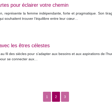
artes pour éclairer votre chemin
on, représente la femme indépendante, forte et pragmatique. Son tirag
i souhaitent trouver l’équilibre entre leur cœur…
vec les êtres célestes
ué au fil des siècles pour s’adapter aux besoins et aux aspirations de l
 pour se connecter aux…
1
2
3