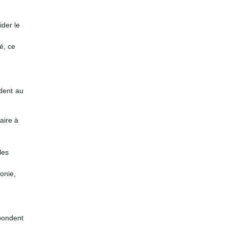
ider le
é, ce
ndent au
taire à
les
monie,
spondent