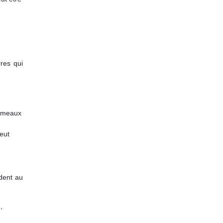
res qui
 Gémeaux
peut
ndent au
,