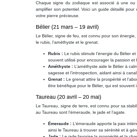
Chaque signe du zodiaque est associé à une ou pl
amplifier son potentiel. Voici un guide détaillé pour
votre pierre précieuse.
Bélier (21 mars – 19 avril)
Le Bélier, signe de feu, est connu pour son énergie,
le rubis, l’améthyste et le grenat.
Rubis :
Le rubis stimule l’énergie du Bélier et 
souvent utilisé pour encourager la passion et 
Améthyste :
L’améthyste aide le Bélier à cal
sagesse et l’introspection, aidant ainsi à canal
Grenat :
Le grenat attire la prospérité et l’ab
être bénéfique pour le Bélier, qui est souvent 
Taureau (20 avril – 20 mai)
Le Taureau, signe de terre, est connu pour sa stabi
au Taureau sont l’émeraude, le jade et l’agate.
Émeraude :
L’émeraude apporte la paix intérie
ainsi le Taureau à trouver sa sérénité et à gére
Jade :
Le jade favorise la prospérité et la cha