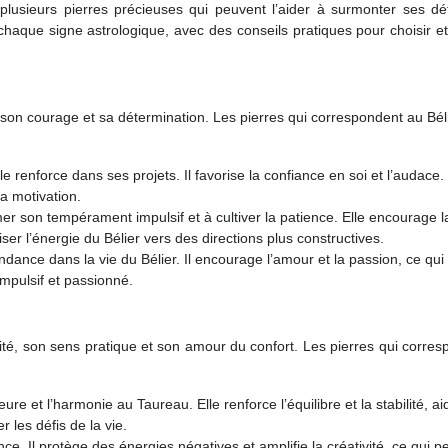
usieurs pierres précieuses qui peuvent l’aider à surmonter ses déf
 chaque signe astrologique, avec des conseils pratiques pour choisir et 
 son courage et sa détermination. Les pierres qui correspondent au Bél
le renforce dans ses projets. Il favorise la confiance en soi et l’audace. 
la motivation.
mer son tempérament impulsif et à cultiver la patience. Elle encourage l
iser l’énergie du Bélier vers des directions plus constructives.
ondance dans la vie du Bélier. Il encourage l’amour et la passion, ce qui
impulsif et passionné.
lité, son sens pratique et son amour du confort. Les pierres qui corre
ure et l’harmonie au Taureau. Elle renforce l’équilibre et la stabilité, ai
r les défis de la vie.
nce. Il protège des énergies négatives et amplifie la créativité, ce qui p