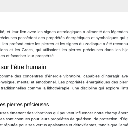
ité, et leur lien avec les signes astrologiques a alimenté des légende
s précieuses possèdent des propriétés énergétiques et symboliques qui
e lien profond entre les pierres et les signes du zodiaque a été reconn
s et les Grecs, qui utilisaient les pierres précieuses dans les bijo
s et favoriser leur prospérité.
 sur l’être humain
comme des concentrés d’énergie vibratoire, capables d’interagir ave
physique, mental et émotionnel. Les propriétés énergétiques des pier
traditionnelles comme la lithothérapie, une discipline qui explore l’int
es pierres précieuses
euses émettent des vibrations qui peuvent influencer notre champ éner
rres sont connues pour leurs propriétés de guérison, de protection, d’équ
est réputée pour ses vertus apaisantes et détoxifiantes, tandis que l’am