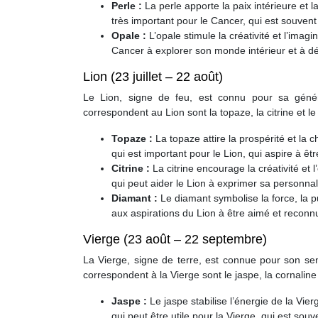
Perle :
La perle apporte la paix intérieure et l
très important pour le Cancer, qui est souvent s
Opale :
L’opale stimule la créativité et l’imagi
Cancer à explorer son monde intérieur et à dé
Lion (23 juillet – 22 août)
Le Lion, signe de feu, est connu pour sa génér
correspondent au Lion sont la topaze, la citrine et l
Topaze :
La topaze attire la prospérité et la 
qui est important pour le Lion, qui aspire à êt
Citrine :
La citrine encourage la créativité et l’
qui peut aider le Lion à exprimer sa personnalit
Diamant :
Le diamant symbolise la force, la pu
aux aspirations du Lion à être aimé et reconn
Vierge (23 août – 22 septembre)
La Vierge, signe de terre, est connue pour son sen
correspondent à la Vierge sont le jaspe, la cornaline
Jaspe :
Le jaspe stabilise l’énergie de la Vierg
qui peut être utile pour la Vierge, qui est souv