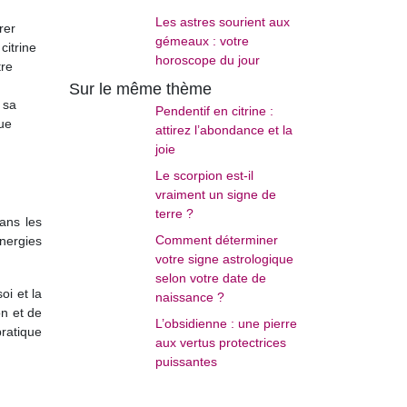
Les astres sourient aux
rer
gémeaux : votre
citrine
horoscope du jour
tre
Sur le même thème
 sa
Pendentif en citrine :
que
attirez l’abondance et la
joie
Le scorpion est-il
vraiment un signe de
terre ?
ans les
Comment déterminer
nergies
votre signe astrologique
selon votre date de
oi et la
naissance ?
on et de
L’obsidienne : une pierre
pratique
aux vertus protectrices
puissantes