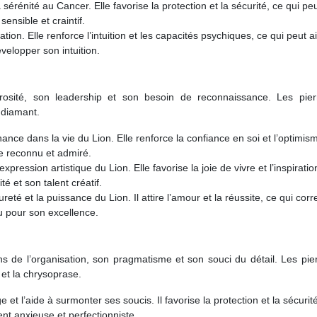
a sérénité au Cancer. Elle favorise la protection et la sécurité, ce qui pe
ensible et craintif.
nation. Elle renforce l’intuition et les capacités psychiques, ce qui peut a
velopper son intuition.
osité, son leadership et son besoin de reconnaissance. Les pier
e diamant.
chance dans la vie du Lion. Elle renforce la confiance en soi et l’optimis
re reconnu et admiré.
expression artistique du Lion. Elle favorise la joie de vivre et l’inspiratio
é et son talent créatif.
reté et la puissance du Lion. Il attire l’amour et la réussite, ce qui cor
u pour son excellence.
s de l’organisation, son pragmatisme et son souci du détail. Les pie
 et la chrysoprase.
e et l’aide à surmonter ses soucis. Il favorise la protection et la sécurit
ent anxieuse et perfectionniste.