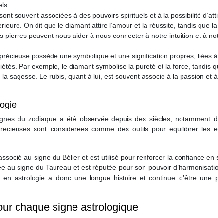
els.
ont souvent associées à des pouvoirs spirituels et à la possibilité d’atti
rieure. On dit que le diamant attire l’amour et la réussite, tandis que la 
es pierres peuvent nous aider à nous connecter à notre intuition et à no
précieuse possède une symbolique et une signification propres, liées à
étés. Par exemple, le diamant symbolise la pureté et la force, tandis 
t la sagesse. Le rubis, quant à lui, est souvent associé à la passion et à
logie
s signes du zodiaque a été observée depuis des siècles, notamment d
 précieuses sont considérées comme des outils pour équilibrer les é
ssocié au signe du Bélier et est utilisé pour renforcer la confiance en s
iée au signe du Taureau et est réputée pour son pouvoir d’harmonisati
ses en astrologie a donc une longue histoire et continue d’être une 
our chaque signe astrologique