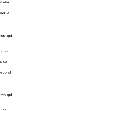
ut être
ider le
res qui
me, ce
n, ce
respond
rres qui
é, ce