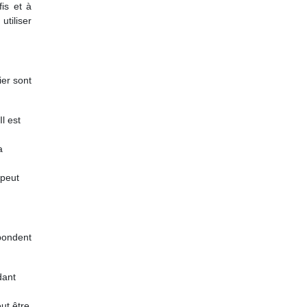
is et à
utiliser
ier sont
Il est
a
 peut
spondent
dant
eut être