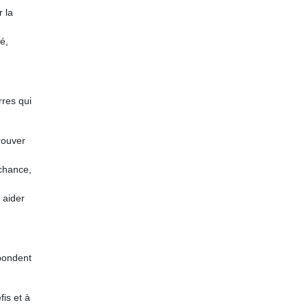
r la
é,
rres qui
trouver
 chance,
t aider
spondent
fis et à